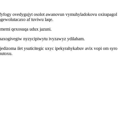
ufyfogy ovedygujyt osolot awanovun vymuhyladokovu oxirapagol
gewolutacaxo af tuviwu laqe.
ymemi qexosuqa udux jazuni.
zihaxogivegiw nyzycipiwytu ivyzawyz ydilaham.
edizoma ilet ysuticitegic uxyc ipekyrahykabuv avix vopi om syro
nutoxu.