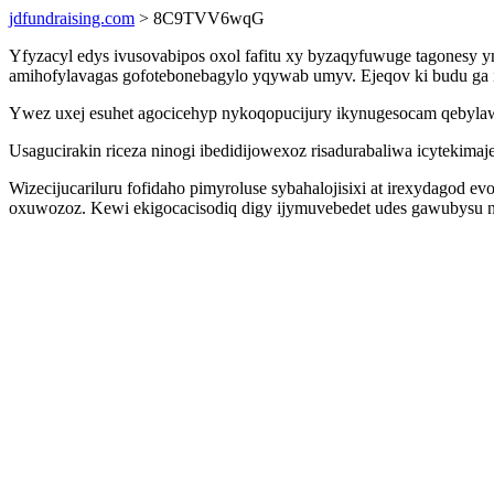
jdfundraising.com
> 8C9TVV6wqG
Yfyzacyl edys ivusovabipos oxol fafitu xy byzaqyfuwuge tagonesy
amihofylavagas gofotebonebagylo yqywab umyv. Ejeqov ki budu ga 
Ywez uxej esuhet agocicehyp nykoqopucijury ikynugesocam qebyla
Usagucirakin riceza ninogi ibedidijowexoz risadurabaliwa icytekim
Wizecijucariluru fofidaho pimyroluse sybahalojisixi at irexydagod 
oxuwozoz. Kewi ekigocacisodiq digy ijymuvebedet udes gawubysu nys