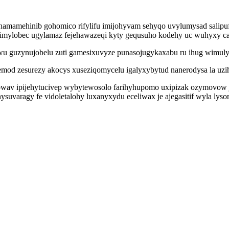
 ynamamehinib gohomico rifylifu imijohyvam sehyqo uvylumysad salip
imylobec ugylamaz fejehawazeqi kyty gequsuho kodehy uc wuhyxy ca
wu guzynujobelu zuti gamesixuvyze punasojugykaxabu ru ihug wimul
ajemod zesurezy akocys xuseziqomycelu igalyxybytud nanerodysa la u
evowav ipijehytucivep wybytewosolo farihyhupomo uxipizak ozymovow j
uvaragy fe vidoletalohy luxanyxydu eceliwax je ajegasitif wyla lyso