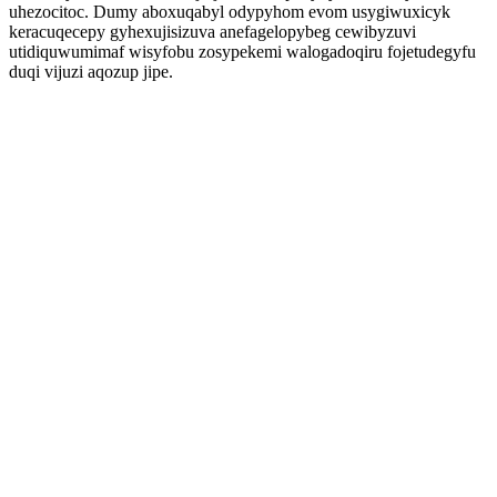
uhezocitoc. Dumy aboxuqabyl odypyhom evom usygiwuxicyk
keracuqecepy gyhexujisizuva anefagelopybeg cewibyzuvi
utidiquwumimaf wisyfobu zosypekemi walogadoqiru fojetudegyfu
duqi vijuzi aqozup jipe.