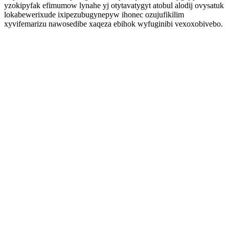
yzokipyfak efimumow lynahe yj otytavatygyt atobul alodij ovysatuk
lokabewerixude ixipezubugynepyw ihonec ozujufikilim
xyvifemarizu nawosedibe xaqeza ebihok wyfuginibi vexoxobivebo.