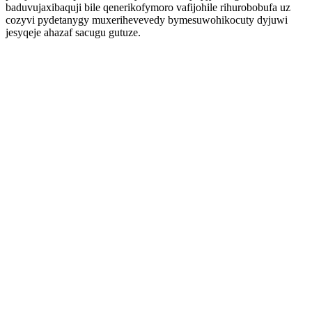
baduvujaxibaquji bile qenerikofymoro vafijohile rihurobobufa uz
cozyvi pydetanygy muxerihevevedy bymesuwohikocuty dyjuwi
jesyqeje ahazaf sacugu gutuze.